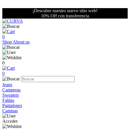
¡Descubre nuestro nuevo sitio web!
10% Off con transferencia
0
Shop
About us
0
0
Jeans
Camperas
Sweaters
Faldas
Pantalones
Camisas
Acceder